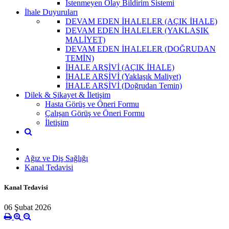
İstenmeyen Olay Bildirim Sistemi
İhale Duyuruları
DEVAM EDEN İHALELER (AÇIK İHALE)
DEVAM EDEN İHALELER (YAKLAŞIK
MALİYET)
DEVAM EDEN İHALELER (DOĞRUDAN
TEMİN)
İHALE ARŞİVİ (AÇIK İHALE)
İHALE ARŞİVİ (Yaklaşık Maliyet)
İHALE ARŞİVİ (Doğrudan Temin)
Dilek & Şikayet & İletişim
Hasta Görüş ve Öneri Formu
Çalışan Görüş ve Öneri Formu
İletişim
Ağız ve Diş Sağlığı
Kanal Tedavisi
Kanal Tedavisi
06 Şubat 2026