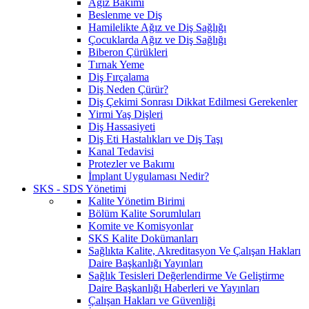
Ağız Bakımı
Beslenme ve Diş
Hamilelikte Ağız ve Diş Sağlığı
Çocuklarda Ağız ve Diş Sağlığı
Biberon Çürükleri
Tırnak Yeme
Diş Fırçalama
Diş Neden Çürür?
Diş Çekimi Sonrası Dikkat Edilmesi Gerekenler
Yirmi Yaş Dişleri
Diş Hassasiyeti
Diş Eti Hastalıkları ve Diş Taşı
Kanal Tedavisi
Protezler ve Bakımı
İmplant Uygulaması Nedir?
SKS - SDS Yönetimi
Kalite Yönetim Birimi
Bölüm Kalite Sorumluları
Komite ve Komisyonlar
SKS Kalite Dokümanları
Sağlıkta Kalite, Akreditasyon Ve Çalışan Hakları
Daire Başkanlığı Yayınları
Sağlık Tesisleri Değerlendirme Ve Geliştirme
Daire Başkanlığı Haberleri ve Yayınları
Çalışan Hakları ve Güvenliği