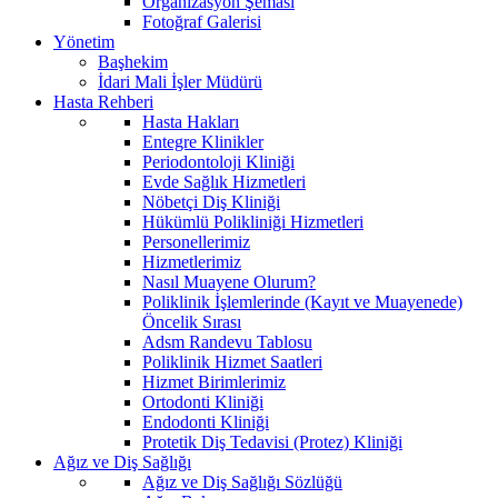
Organizasyon Şeması
Fotoğraf Galerisi
Yönetim
Başhekim
İdari Mali İşler Müdürü
Hasta Rehberi
Hasta Hakları
Entegre Klinikler
Periodontoloji Kliniği
Evde Sağlık Hizmetleri
Nöbetçi Diş Kliniği
Hükümlü Polikliniği Hizmetleri
Personellerimiz
Hizmetlerimiz
Nasıl Muayene Olurum?
Poliklinik İşlemlerinde (Kayıt ve Muayenede)
Öncelik Sırası
Adsm Randevu Tablosu
Poliklinik Hizmet Saatleri
Hizmet Birimlerimiz
Ortodonti Kliniği
Endodonti Kliniği
Protetik Diş Tedavisi (Protez) Kliniği
Ağız ve Diş Sağlığı
Ağız ve Diş Sağlığı Sözlüğü