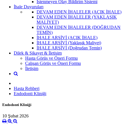
İstenmeyen Olay Bildirim Sistemi
İhale Duyuruları
DEVAM EDEN İHALELER (AÇIK İHALE)
DEVAM EDEN İHALELER (YAKLAŞIK
MALİYET)
DEVAM EDEN İHALELER (DOĞRUDAN
TEMİN)
İHALE ARŞİVİ (AÇIK İHALE)
İHALE ARŞİVİ (Yaklaşık Maliyet)
İHALE ARŞİVİ (Doğrudan Temin)
Dilek & Şikayet & İletişim
Hasta Görüş ve Öneri Formu
Çalışan Görüş ve Öneri Formu
İletişim
Hasta Rehberi
Endodonti Kliniği
Endodonti Kliniği
10 Şubat 2026