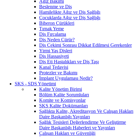
Ağız Bakımı
Beslenme ve Diş
Hamilelikte Ağız ve Diş Sağlığı
Çocuklarda Ağız ve Diş Sağlığı
Biberon Çürükleri
Tırnak Yeme
Diş Fırçalama
Diş Neden Çürür?
Diş Çekimi Sonrası Dikkat Edilmesi Gerekenler
Yirmi Yaş Dişleri
Diş Hassasiyeti
Diş Eti Hastalıkları ve Diş Taşı
Kanal Tedavisi
Protezler ve Bakımı
İmplant Uygulaması Nedir?
SKS - SDS Yönetimi
Kalite Yönetim Birimi
Bölüm Kalite Sorumluları
Komite ve Komisyonlar
SKS Kalite Dokümanları
Sağlıkta Kalite, Akreditasyon Ve Çalışan Hakları
Daire Başkanlığı Yayınları
Sağlık Tesisleri Değerlendirme Ve Geliştirme
Daire Başkanlığı Haberleri ve Yayınları
Çalışan Hakları ve Güvenliği