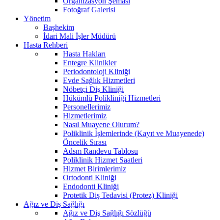
Organizasyon Şeması
Fotoğraf Galerisi
Yönetim
Başhekim
İdari Mali İşler Müdürü
Hasta Rehberi
Hasta Hakları
Entegre Klinikler
Periodontoloji Kliniği
Evde Sağlık Hizmetleri
Nöbetçi Diş Kliniği
Hükümlü Polikliniği Hizmetleri
Personellerimiz
Hizmetlerimiz
Nasıl Muayene Olurum?
Poliklinik İşlemlerinde (Kayıt ve Muayenede)
Öncelik Sırası
Adsm Randevu Tablosu
Poliklinik Hizmet Saatleri
Hizmet Birimlerimiz
Ortodonti Kliniği
Endodonti Kliniği
Protetik Diş Tedavisi (Protez) Kliniği
Ağız ve Diş Sağlığı
Ağız ve Diş Sağlığı Sözlüğü