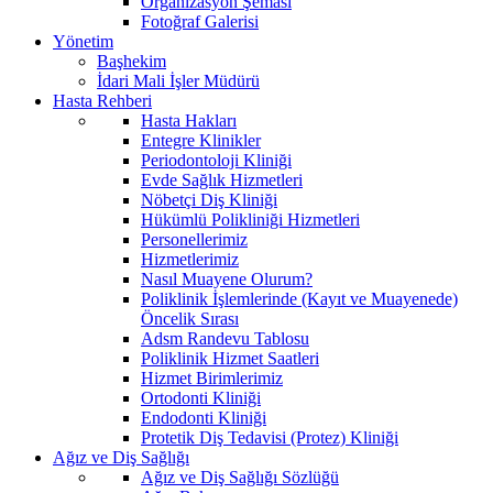
Organizasyon Şeması
Fotoğraf Galerisi
Yönetim
Başhekim
İdari Mali İşler Müdürü
Hasta Rehberi
Hasta Hakları
Entegre Klinikler
Periodontoloji Kliniği
Evde Sağlık Hizmetleri
Nöbetçi Diş Kliniği
Hükümlü Polikliniği Hizmetleri
Personellerimiz
Hizmetlerimiz
Nasıl Muayene Olurum?
Poliklinik İşlemlerinde (Kayıt ve Muayenede)
Öncelik Sırası
Adsm Randevu Tablosu
Poliklinik Hizmet Saatleri
Hizmet Birimlerimiz
Ortodonti Kliniği
Endodonti Kliniği
Protetik Diş Tedavisi (Protez) Kliniği
Ağız ve Diş Sağlığı
Ağız ve Diş Sağlığı Sözlüğü