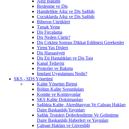
Ağız Bakımı
Beslenme ve Diş
Hamilelikte Ağız ve Diş Sağlığı
Çocuklarda Ağız ve Diş Sağlığı
Biberon Çürükleri
Tırnak Yeme
Diş Fırçalama
Diş Neden Çürür?
Diş Çekimi Sonrası Dikkat Edilmesi Gerekenler
Yirmi Yaş Dişleri
Diş Hassasiyeti
Diş Eti Hastalıkları ve Diş Taşı
Kanal Tedavisi
Protezler ve Bakımı
İmplant Uygulaması Nedir?
SKS - SDS Yönetimi
Kalite Yönetim Birimi
Bölüm Kalite Sorumluları
Komite ve Komisyonlar
SKS Kalite Dokümanları
Sağlıkta Kalite, Akreditasyon Ve Çalışan Hakları
Daire Başkanlığı Yayınları
Sağlık Tesisleri Değerlendirme Ve Geliştirme
Daire Başkanlığı Haberleri ve Yayınları
Çalışan Hakları ve Güvenliği