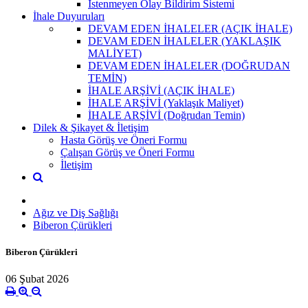
İstenmeyen Olay Bildirim Sistemi
İhale Duyuruları
DEVAM EDEN İHALELER (AÇIK İHALE)
DEVAM EDEN İHALELER (YAKLAŞIK
MALİYET)
DEVAM EDEN İHALELER (DOĞRUDAN
TEMİN)
İHALE ARŞİVİ (AÇIK İHALE)
İHALE ARŞİVİ (Yaklaşık Maliyet)
İHALE ARŞİVİ (Doğrudan Temin)
Dilek & Şikayet & İletişim
Hasta Görüş ve Öneri Formu
Çalışan Görüş ve Öneri Formu
İletişim
Ağız ve Diş Sağlığı
Biberon Çürükleri
Biberon Çürükleri
06 Şubat 2026