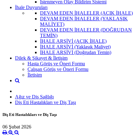
İstenmeyen Olay Bildirim Sistemi
İhale Duyuruları
DEVAM EDEN İHALELER (AÇIK İHALE)
DEVAM EDEN İHALELER (YAKLAŞIK
MALİYET)
DEVAM EDEN İHALELER (DOĞRUDAN
TEMİN)
İHALE ARŞİVİ (AÇIK İHALE)
İHALE ARŞİVİ (Yaklaşık Maliyet)
İHALE ARŞİVİ (Doğrudan Temin)
Dilek & Şikayet & İletişim
Hasta Görüş ve Öneri Formu
Çalışan Görüş ve Öneri Formu
İletişim
Ağız ve Diş Sağlığı
Diş Eti Hastalıkları ve Diş Taşı
Diş Eti Hastalıkları ve Diş Taşı
06 Şubat 2026