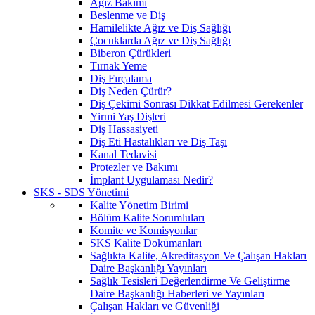
Ağız Bakımı
Beslenme ve Diş
Hamilelikte Ağız ve Diş Sağlığı
Çocuklarda Ağız ve Diş Sağlığı
Biberon Çürükleri
Tırnak Yeme
Diş Fırçalama
Diş Neden Çürür?
Diş Çekimi Sonrası Dikkat Edilmesi Gerekenler
Yirmi Yaş Dişleri
Diş Hassasiyeti
Diş Eti Hastalıkları ve Diş Taşı
Kanal Tedavisi
Protezler ve Bakımı
İmplant Uygulaması Nedir?
SKS - SDS Yönetimi
Kalite Yönetim Birimi
Bölüm Kalite Sorumluları
Komite ve Komisyonlar
SKS Kalite Dokümanları
Sağlıkta Kalite, Akreditasyon Ve Çalışan Hakları
Daire Başkanlığı Yayınları
Sağlık Tesisleri Değerlendirme Ve Geliştirme
Daire Başkanlığı Haberleri ve Yayınları
Çalışan Hakları ve Güvenliği