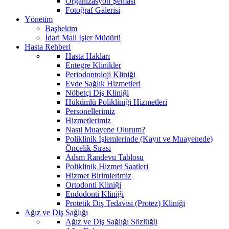
Organizasyon Şeması
Fotoğraf Galerisi
Yönetim
Başhekim
İdari Mali İşler Müdürü
Hasta Rehberi
Hasta Hakları
Entegre Klinikler
Periodontoloji Kliniği
Evde Sağlık Hizmetleri
Nöbetçi Diş Kliniği
Hükümlü Polikliniği Hizmetleri
Personellerimiz
Hizmetlerimiz
Nasıl Muayene Olurum?
Poliklinik İşlemlerinde (Kayıt ve Muayenede)
Öncelik Sırası
Adsm Randevu Tablosu
Poliklinik Hizmet Saatleri
Hizmet Birimlerimiz
Ortodonti Kliniği
Endodonti Kliniği
Protetik Diş Tedavisi (Protez) Kliniği
Ağız ve Diş Sağlığı
Ağız ve Diş Sağlığı Sözlüğü